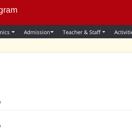
ogram
mics
Admission
Teacher & Staff
Activit
m
m