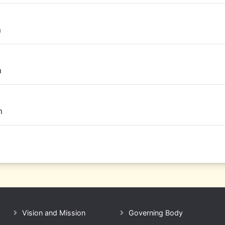
m
m
m
Vision and Mission
Governing Body