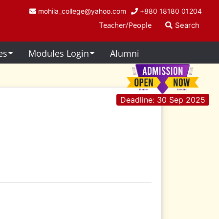
mohila_college@yahoo.com
+880 18180 01204
Teacher/People
Search
ies
Modules Login
Alumni
Deadline: 30 Sep 2025